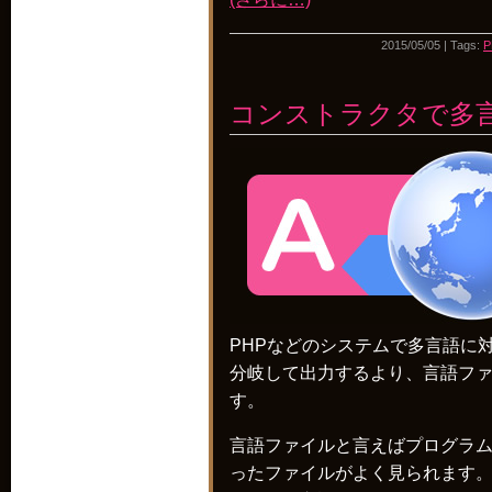
2015/05/05 | Tags:
P
コンストラクタで多
PHPなどのシステムで多言語に
分岐して出力するより、言語フ
す。
言語ファイルと言えばプログラム業
ったファイルがよく見られます