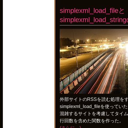
simplexml_load_fileと
simplexml_load_st
外部サイトのRSSを読む処理を
simplexml_load_fileを使ってい
混雑するサイトを考慮してタイ
行回数を含めた関数を作った。
(さらに…)