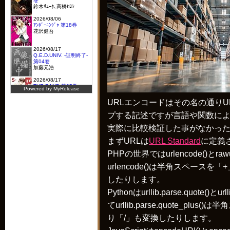
URLエンコードはその名の通り
プする記述ですが言語や関数に
実際に比較検証した事がなかっ
まずURLは
URL Standard
に定義
PHPの世界ではurlencode()とraw
urlencode()は半角スペース
したりします。
Pythonはurllib.parse.quote()とur
てurllib.parse.quote_pl
り「/」も変換したりします。