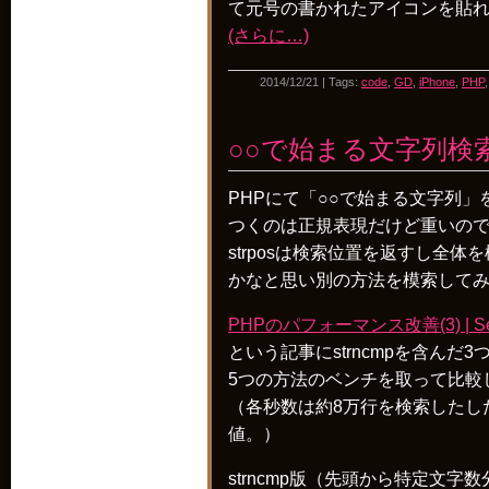
て元号の書かれたアイコンを貼
(さらに…)
2014/12/21 | Tags:
code
,
GD
,
iPhone
,
PHP
○○で始まる文字列検
PHPにて「○○で始まる文字列
つくのは正規表現だけど重いのでs
strposは検索位置を返すし全
かなと思い別の方法を模索して
PHPのパフォーマンス改善(3) | Selfk
という記事にstrncmpを含んだ
5つの方法のベンチを取って比較
（各秒数は約8万行を検索したし
値。）
strncmp版（先頭から特定文字