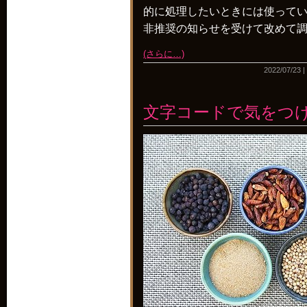
的に処理したいときには使って
非推奨の知らせを受けて改めて
(さらに…)
2022/07/23 |
文字コードで気をつ