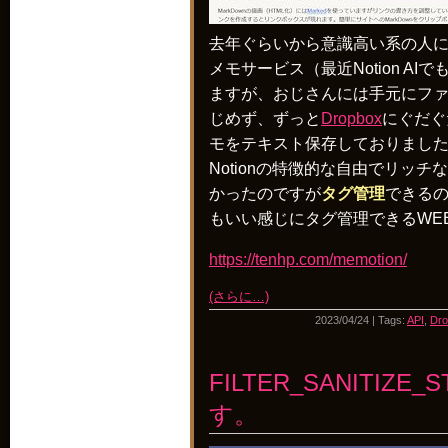
去年ぐらいから意識高い系の人
メモサービス（最近Notion A
ますが、おじさんには手元にフ
じめず、ずっと
Dropbox
にぐだぐ
モをテキスト保存しておりまし
Notionの特徴的な自由でリッ
かったのですが
タグ管理
できるの
もいい感じにタグ管理できるWE
https://tenhp.com/memotion/
(さらに…)
2023/04/24 | Tags:
API
,
Dro
FILTER_SANITIZE
す。