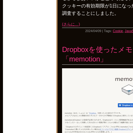
クッキーの有効期限が1日になっ
調査することにしました。
(さらに…)
2024/04/09 | Tags:
Cookie
,
JavaS
Dropboxを使ったメ
「memotion」