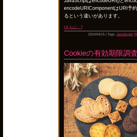
JavaScriptはencodeURI()とen
encodeURIComponentはURI
るという違いがあります。
(さらに…)
2024/04/15 | Tags:
JavaScript
,
P
Cookieの有効期限調