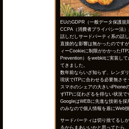
EUのGDPR（一般データ保護
CCPA（消費者プライバシー法
話しだしサードパーティ系の話
直接的な影響は無かったのですが、
ィーCookieに制限がかかったITP2.1（In
Prevention）をwebkitに
てきました。
数年前ならいざ知らず、レンダリン
現状でITPに合わせる必要無さそ
スマホのシェアの大きいiPhoneの
ずITPに従わざるを得ない状況で
GoogleはWEBに先進な技術を採
のみなので個人情報を盾にWeb
サードパーティは切り捨てるし
るからまあいいかと思ってたら、一