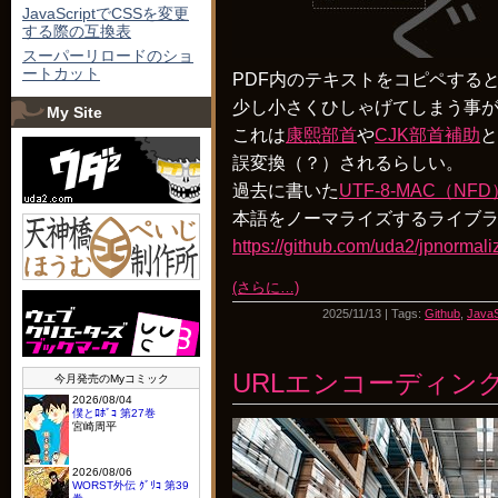
JavaScriptでCSSを変更
する際の互換表
スーパーリロードのショ
ートカット
PDF内のテキストをコピペする
少し小さくひしゃげてしまう事
My Site
これは
康熙部首
や
CJK部首補助
と
誤変換（？）されるらしい。
過去に書いた
UTF-8-MAC（NF
本語をノーマライズするライブ
https://github.com/uda2/jpnormali
(さらに…)
2025/11/13 | Tags:
Github
,
JavaS
URLエンコーディン