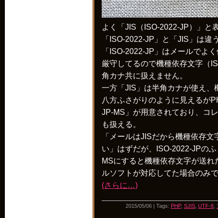
よく「JIS（ISO-2022-JP）
「ISO-2022-JP」と「JIS
「ISO-2022-JP」はメール
厳守してるので機種依存文字（ISO
角カナ共に扱えません。
一方「JIS」は半角カナが使え
八方ふさがりのように見えるがPHP5.
JP-MS」が用意されており、コ
も扱える。
「メールはJISだから機種依存
い」はずだが、ISO-2022-JPのふり
MSにすると機種依存文字が送れ
ルソフトが対応してた場合のみ
(さらに…)
2015/05/06 | Tags:
PHP
,
SJIS
,
UTF-8
,