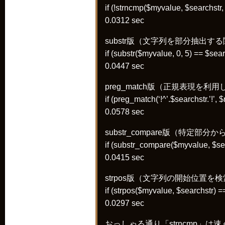
if (!strncmp($myvalue, $searchstr,
0.0312 sec
substr版（文字列を部分抽出す
if (substr($myvalue, 0, 5) == $sea
0.0447 sec
preg_match版（正規表現を利
if (preg_match(‘!^’.$searchstr.’!’,
0.0578 sec
substr_compare版（特定
if (substr_compare($myvalue, $sea
0.0415 sec
strpos版（文字列の開始位置を
if (strpos($myvalue, $searchstr) 
0.0297 sec
おっしゃる通り「strncmp」は速く