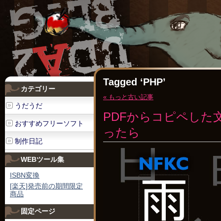
Tagged ‘PHP’
カテゴリー
« もっと古い記事
うだうだ
PDFからコピペした
おすすめフリーソフト
ったら
制作日記
WEBツール集
ISBN変換
[楽天]発売前の期間限定
商品
固定ページ