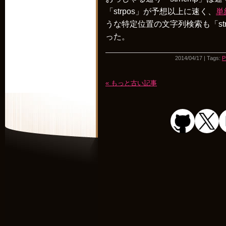
「strpos」が予想以上に速く、
単
うな特定位置の文字列検索も「st
った。
2014/04/17 | Tags:
P
« もっと古い記事