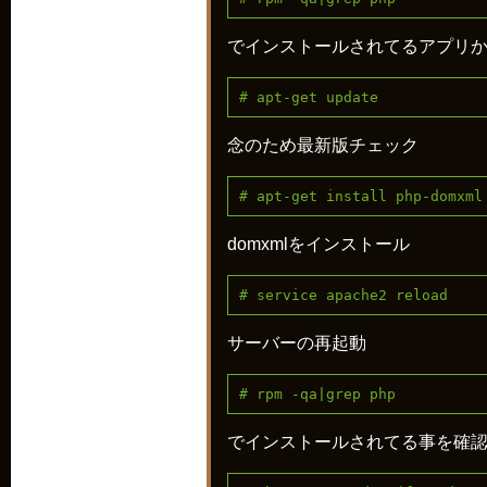
でインストールされてるアプリか
# apt-get update
念のため最新版チェック
# apt-get install php-domxml
domxmlをインストール
# service apache2 reload
サーバーの再起動
# rpm -qa|grep php
でインストールされてる事を確