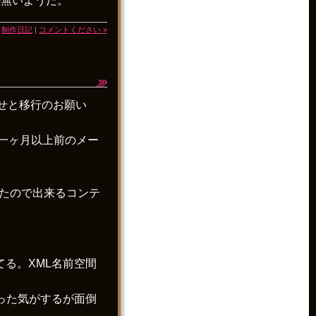
か無いようだ。
|
制作日記
|
コメントください »
せと移行のお願い
一ヶ月以上前のメー
いたので出来るコンテ
てる。XML名前空間
なった気がするが面倒