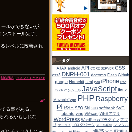
トールができないが、
でインストール完了。
できるレベルに改善され
タグ
API
CSS
AJAX
android
CORE SERVER
DNRH-001
docomo
css3
Flash
Github
|
制作日記
|
コメントください »
iPhone
google
Homekit
html
ipad
iPod
JavaScript
linux
touch
iコンシェル
PHP
Raspberry
MovableType
Pi
RSS
Siri
softbank
SVG
SEO
SNS
ってる事がある。
ubuntu
vine
VMware
WEBアプリ
怒られるかもしれな
WordPress
WordPressプラグイン
アプ
リ
ブログパーツ
レンタル
ケータイ
メール送信
携帯
れぞれチェックしてみ
監視カ