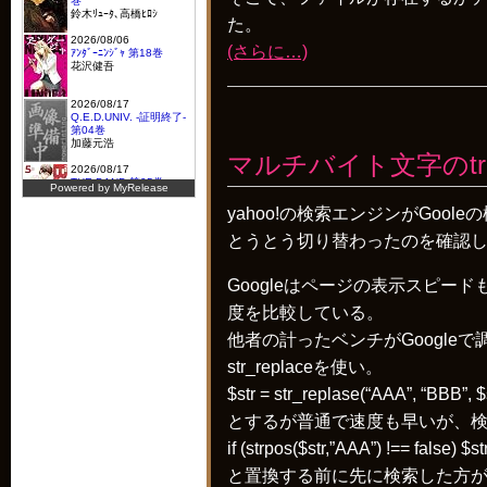
た。
(さらに…)
マルチバイト文字のtr
yahoo!の検索エンジンがGoo
とうとう切り替わったのを確認
Googleはページの表示スピ
度を比較している。
他者の計ったベンチがGoogl
str_replaceを使い。
$str = str_replase(“AAA”, “BBB”, $s
とするが普通で速度も早いが、検
if (strpos($str,”AAA”) !== false) $s
と置換する前に先に検索した方