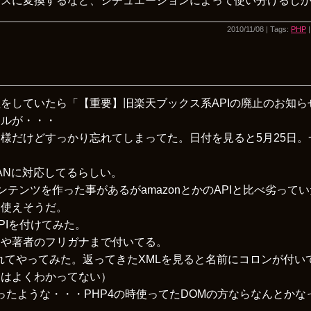
ースに変換するなど、シチュエーションによって使い分けるし
2010/11/08 | Tags:
PHP
をしていたら「【重要】旧楽天ブックス系APIの廃止のお知ら
ールが・・・
様だけどすっかり忘れてしまってた。日付を見ると5月25日。
JANに対応してるらしい。
ンテンツを作った事があるがamazonとかのAPIと比べ劣って
は使えそうだ。
APIを付けてみた。
名や著者のフリガナまで付いてる。
入れてやってみた。返ってきたXMLを見ると名前にコロンが付い
道はよくわかってない）
てなかったような・・・PHP4の時使ってたDOMの方ならなんとか