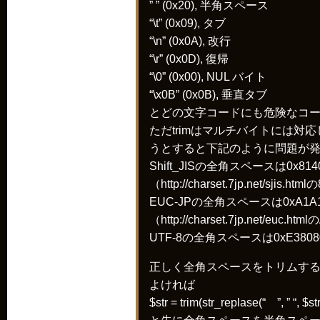
” ” (0x20), 半角スペース
“\t” (0x09), タブ
“\n” (0x0A), 改行
“\r” (0x0D), 復帰
“\0” (0x00), NUL バイト
“\x0B” (0x0B), 垂直タブ
とどの文字コードにも危険なコ
ただtrimはマルチバイトには
うとすると下記のように問題が
Shift_JISの全角スペースは0x
（http://charset.7jp.net/
EUC-JPの全角スペースは0xA
（http://charset.7jp.net
UTF-8の全角スペースは0xE38
正しく全角スペースをトリムするなら
よければ
$str = trim(str_replase(“ ”, ” “, $str