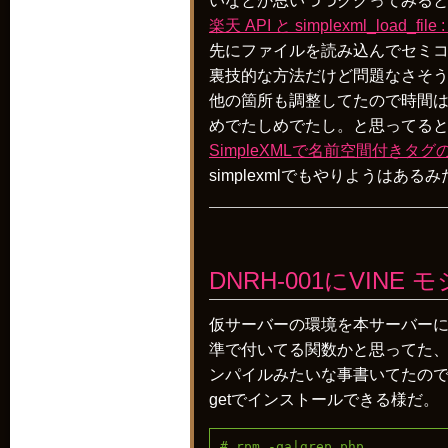
いなとか思いつつググってみる
楽天 API と simplexml_load_f
先にファイルを読み込んでセミコロ
裏技的な方法だけど問題なさそ
他の箇所も調整してたので時間
めでたしめでたし。と思ってる
SimpleXMLで名前空間付きタグの
simplexmlでもやりようはある
DNRH-001にVINE
仮サーバーの環境を本サーバーに
準で付いてる関数かと思ってた
ンパイルみたいな事書いてたの
getでインストールできる様だ。
# rpm -qa|grep php