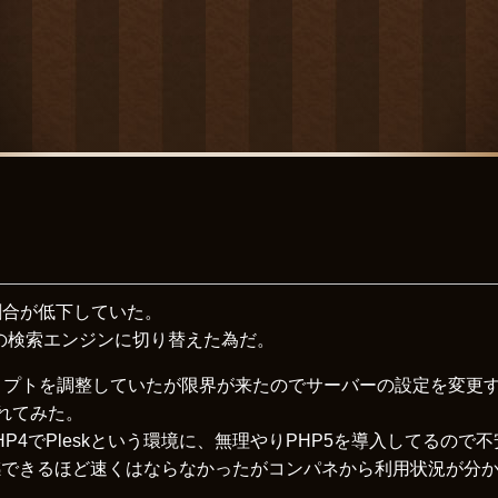
の割合が低下していた。
gleの検索エンジンに切り替えた為だ。
リプトを調整していたが限界が来たのでサーバーの設定を変更
を入れてみた。
元々PHP4でPleskという環境に、無理やりPHP5を導入してるの
感できるほど速くはならなかったがコンパネから利用状況が分