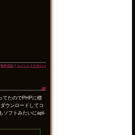
|
制作日記
|
コメントください »
ってたのでPHPに標
。ダウンロードしてコ
ソフトみたいにapt-