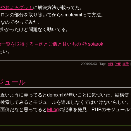
と
ile : やおよろグッ！
に解決方法が載ってた。
ンの部分を取り除いてからsimplexmlって方法。
うなのでやってみた。
は掛かったけど問題なく動いてる。
と
一覧を取得する – 肉とご飯と甘いもの @ sotarok
みたい。
2009/07/03 | Tags:
API
,
PHP
,
楽天
 モジュール
近いように弄ってるとdomxmlが無いことに気づいた、結構使
、検索してみるとモジュールを追加しなくてはいけないらしい
で面倒だなと思ってると
MLog
の記事を発見、PHPのモジュールも