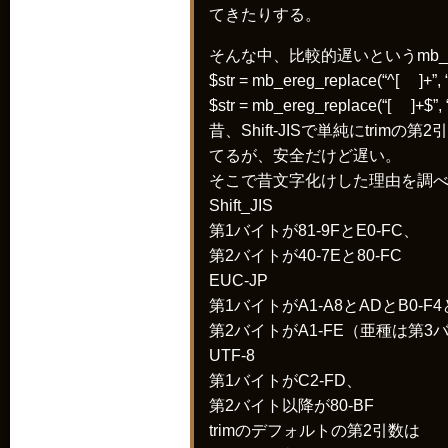
てきたりする。
そんな中、比較的遅いというmb_e
$str = mb_ereg_replace(“^[ ]+”, “”
$str = mb_ereg_replace(“[ ]+$”, “”
昔、Shift-JISで単純にtrim
てるが、安全だけど遅い。
そこで昔文字化けした理由を調べに文
Shift_JIS
第1バイトが81-9FとE0-FC、
第2バイトが40-7Eと80-FC
EUC-JP
第1バイトがA1-A8とADとB0-F4
第2バイトがA1-FE（亜種は第3バ
UTF-8
第1バイトがC2-FD、
第2バイト以降が80-BF
trimのデフォルトの第2引数は