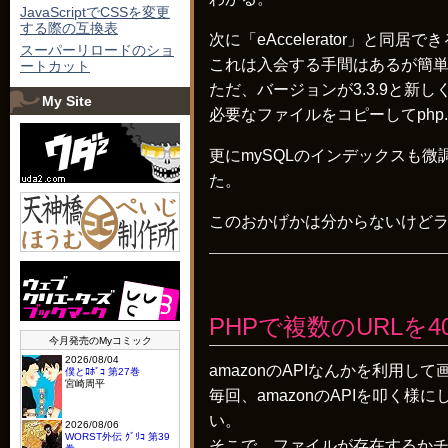
JavaScriptでCSSを変更
する際の互換表
次に「eAccelerator」と同居
スーパーリロードのショ
これは入会する手間はあるが簡
ートカット
ただ、バージョンが3.3.9と
My Site
必要なファイルをコピーしてphp
更にmySQLのインデックスも微
た。
このおかげかは分からないけどラ
PHPで複数のURLを
amazonのAPIなんかを利用
毎回、amazonのAPIを叩く
い。
そこで、ファイルが存在するかチ