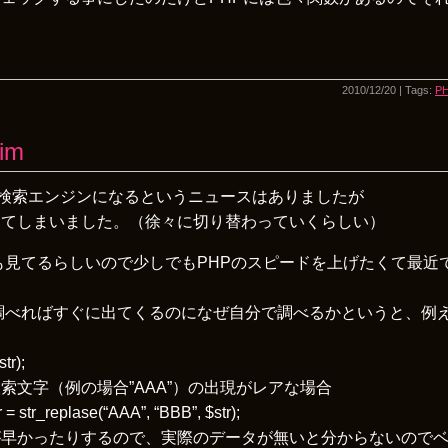
2010/12/20 | Tags:
P
im
leの検索エンジンになるというニュースはありましたが
してしまいました。（徐々に切り替わっていくらしい）
ードも見てるらしいので少しでもPHPのスピードを上げたくて最
eで調べればすぐに出てくるのになぜ自分で調べるかというと、例
tr);
索文字（例の場合”AAA”）の出現がレアな場合
tr = str_replase(“AAA”, “BBB”, $str);
が早かったりするので、実際のデータが無いと分からないので