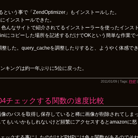
できるという事で「ZendOptimizer」もインストールした。
単にインストールできた。
新しく色んなサイトで紹介されてるインストーラーを使ったインス
.iniにコピーした場所を記述するだけでOKという簡単な作業
調整した。query_cacheを調整したりすると、ようやく体感
ンキングは約一年ぶりに5位に戻った。
2011/01/09 | Tags:
PHP
404チェックする関数の速度比較
して画像のパスを取得し保存していると稀に画像が削除されてしま
様にしてもいいかもしれないけど頻繁にアクセスするとamazonに
ェックする事にしたのだけどPHPには色々関数があるのでそ