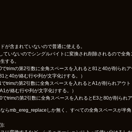
ードが含まれていないので普通に使える。
対応していないのでシングルバイトに変換され削除されるので全
発生する。
8140でtrimの第2引数に全角スペースを入れると81と40が削られ
sjis.htmlの81と40が絡む行や列が文字化けする。）
1A1でtrimの第2引数に全角スペースを入れるとA1が削られアウト
/euc.htmlのA1が絡む行や列が文字化けする。）
080でtrimの第2引数に全角スペースを入れるとE3と80が削られ
mb_ereg_replaceしか無く、すべての全角スペースが
));