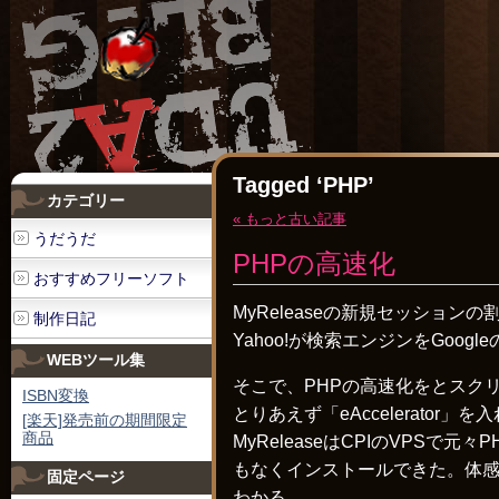
Tagged ‘PHP’
カテゴリー
« もっと古い記事
うだうだ
PHPの高速化
おすすめフリーソフト
MyReleaseの新規セッション
制作日記
Yahoo!が検索エンジンをGoo
WEBツール集
そこで、PHPの高速化をとスク
ISBN変換
とりあえず「eAccelerator」
[楽天]発売前の期間限定
商品
MyReleaseはCPIのVPSで
もなくインストールできた。体
固定ページ
わかる。