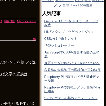
サーバー
仮想サーバー
楽天
メラ
自宅サーバ
開発環境
人気記事
GameSir T4 Proをトリガーストップ
HP
|
制作日記
|
1件のコメント »
改造
LINEスタンプ「ただのフキダシ」
CSSだけで角をカット
携帯シミュレーター
JavaScriptでCSSを変更する際の互換
表
近ではベンチを使って速
今更ですがEdMaxからThunderbirdへ
各規格の転送速度の理論値と実効速度
えば文字の置換は
Raspberry Piで監視カメラ3 静止画メ
ール編
Raspberry Piで監視カメラ6 画像をtar
圧縮編
SVGでボタンの枠線アニメーション
ベンチを計る必要が出