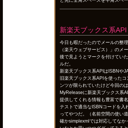
と先に全角スペースを半角スペ
新楽天ブックス系API
今日も暇だったのでメールの整理
（楽天ウェブサービス）」のメ
後で見ようとマークを付けていた
ルだ。
新楽天ブックス系APIはISBNや
旧楽天ブックス系APIを使ったコ
ンツが限られていたけど今回の
MyReleaseに新楽天ブックス系
提供してくれる情報も豊富で書
テストで適当なISBNコードを
ってやつだ。（名前空間の使い
確かsimplexmlでは対応し