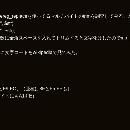
reg_replaceを使ってるマルチバイトのtrimを調査してみる
, $str);
, $str);
の第2引数に全角スペースを入れてトリムすると文字化けしたのでmb_ere
字コードをwikipediaで見てみた。
とF9-FC、（亜種は8FとF5-FEも）
イトにもA1-FE）