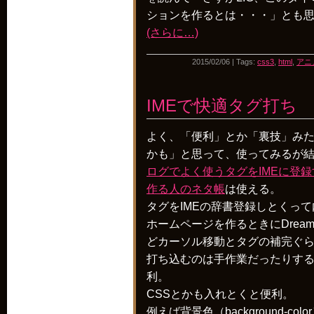
ションを作るとは・・・」とも
(さらに…)
2015/02/06 | Tags:
css3
,
html
,
アニ
IMEで快適タグ打ち
よく、「便利」とか「裏技」み
かも」と思って、使ってみるが
ログでよく使うタグをIMEに登
作る人のネタ帳
は使える。
タグをIMEの辞書登録しとくっ
ホームページを作るときにDream
どカーソル移動とタグの補完ぐ
打ち込むのは手作業だったりす
利。
CSSとかも入れとくと便利。
例えば背景色（background-c