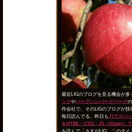
最近LIGのブログを見る機会が多
ック
や
バーグハンバーグバーグ
作会社で、そのLIGのブログが
毎日読んでる。昨日も
刀でズ
をHTML・CSS・JS（jQuery）
を読んで「さすがLIG、このタ