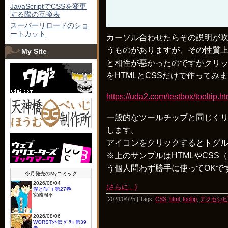
JavaScriptでCSSを変更
する際の互換表
スーパーリロードのショ
ートカット
カーソル合わせたらその説明が吹き
うものがありますが、その性質
My Site
と相性が悪かったのですがクリ
をHTMLとCSSだけで作ってみ
https://uda2.com/testbox/tooltip.ht
一般的なツールチップと同じく
します。
アイコンをクリックするとトグ
※上のサンプルはHTMLやCSS
う個人問わず勝手に使ってOKで
(さらに…)
2024/04/25 | Tags:
CSS
,
html
,
tooltip
,
アクセシビ