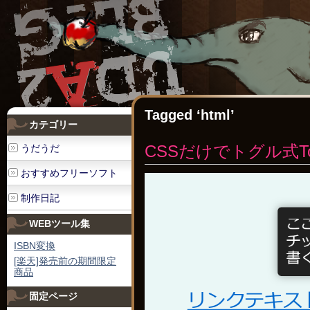
Tagged ‘html’
カテゴリー
CSSだけでトグル式Toolt
うだうだ
おすすめフリーソフト
制作日記
WEBツール集
ISBN変換
[楽天]発売前の期間限定
商品
固定ページ