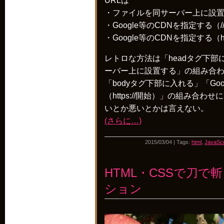
URLは
・ファイルを同サーバー上に設
・Google等のCDNを指定する（
・Google等のCDNを指定する（ht
レトロな方法は「headタグ下
ーバー上に設置する」の組み合
「bodyタグ下部に入れる」「Goo
（https://開始）」の組み合
いとか悪いとかは言えない。
(さらに…)
2015/03/04 | Tags:
html
,
JavaScr
HTML・CSSで刀て
ション