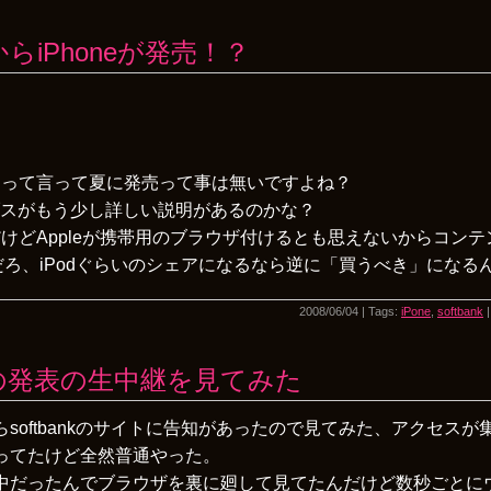
iPhoneが発売！？
内って言って夏に発売って事は無いですよね？
ブスがもう少し詳しい説明があるのかな？
けどAppleが携帯用のブラウザ付けるとも思えないからコン
んだろ、iPodぐらいのシェアになるなら逆に「買うべき」になる
2008/06/04 | Tags:
iPone
,
softbank
デルの発表の生中継を見てみた
らsoftbankのサイトに告知があったので見てみた、アクセス
ってたけど全然普通やった。
中だったんでブラウザを裏に廻して見てたんだけど数秒ごとに