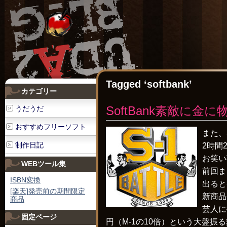
Tagged ‘softbank’
カテゴリー
SoftBank素敵に
うだうだ
おすすめフリーソフト
また、
制作日記
2時間
お笑い
WEBツール集
前回ま
ISBN変換
出ると
[楽天]発売前の期間限定
新商品
商品
芸人に
固定ページ
円（M-1の10倍）という大盤振