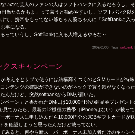
せないので芸人のファンの人はソフトバンクに入るだろうし、
0万円当たるかもよ」って言うと勧めやすいし、ソフトバンク以
て、携帯をもってない爺ちゃん婆ちゃんに「SoftBankに入
そしむ事になる。
っていうし、SoftBankに入る人増えるやろな～
2009/01/30 | Tags:
softbank
ンクスキャンペーン
費とか考えるとサブで使うには結構高くつくのとSIMカードが特殊
コンテンツの確認ができないのがネックで買う気がなくなった
んだけど、突然softbankからDMが届いた。
ンペーン」と書かれたDMには10,000円分の商品券プレゼン
見てみたら、最新の12機種の携帯（iPhoneはない）が載っ
ボーナスに申し込んだら10,000円分のJCBギフトカードが
のサイトを確認しようと思ったんだけど載ってない。
してみると、何やら新スーパーボーナス未加入者だけのキャン