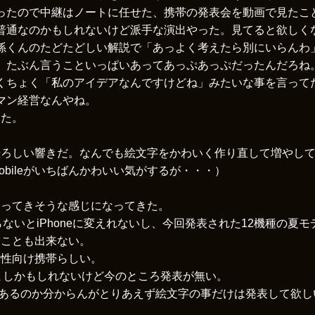
ったので中継はノートに任せた、携帯の発表会を動画で見たこ
普通なのかもしれないけど派手な演出やった。見てると欲しく
孫くんのたどたどしい解説で「あっよく考えたら別にいらんわ
。たぶん言うこといっぱいあってあっぷあっぷだったんだろね
くちょく「私のアイデアなんですけどね」みたいな事を言ってた。結
マン経営なんやね。
した。
ろしい響きだ。なんでも絵文字をかわいく作り直して増やしてdo
obileがいちばんかわいい気がするが・・・）
なってきそうな感じになってきた。
載らないとiPhoneに変えれないし、今回発表された12機種の夏
ることも出来ない。
女性向け携帯らしい。
ならまだましかもしれないけど今のところ発表が無い。
表があるのか分からんがとりあえず絵文字の事だけは発表して欲し