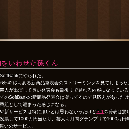
金に物をいわせた孫くん
SoftBankにやられた。
26分42秒もある新商品発表会のストリーミングを見てしまった
芸人が出演して長い発表会も最後まで見れる内容になっている
でのSoftBankの新商品発表会は凝ってるので見応えがあった
番組として纏まった感じになる。
や新サービスは特に凄いとは思わなかったけど
S-1
の発表は驚
投票して1000万円当たり、芸人も月間グランプリで1000万円
る舞いのサービス。