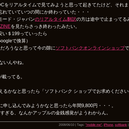
DCをリアルタイムで見てみようと思って起きてたけど、それ
忘れていていつの間にか終わっていた・・・
モード・ジャパン
のリアルタイム翻訳
の方は途中で止まってる
ZINE
を見たらさっき終わったみたい。
安い＄199っていったら
（Googleで換算）
るだろうなと思って今の隙に
ソフトバンクオンラインショップ
きないんやね。
Gが載ってる。
で買えるかなと思ったら「ソフトバンク ショップでお求めくださ
に申し込んでみようかなと思ったら年間9,800円・・・。
高すぎる、なんかアップルの金銭感覚がようわからん。
2008/06/10 | Tags:
"mobile me"
,
iPhone
,
softbank