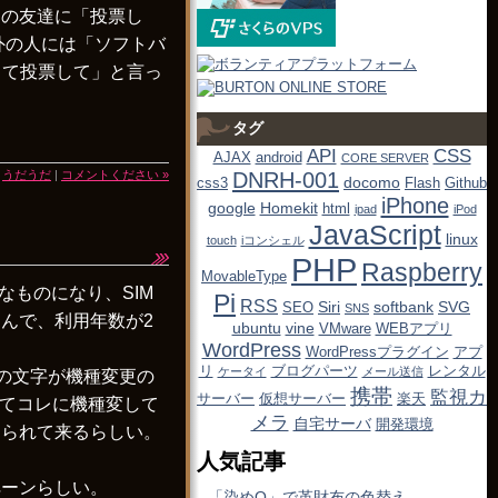
その友達に「投票し
外の人には「ソフトバ
って投票して」と言っ
タグ
API
CSS
AJAX
android
CORE SERVER
|
うだうだ
|
コメントください »
DNRH-001
docomo
css3
Flash
Github
iPhone
google
Homekit
html
ipad
iPod
JavaScript
linux
touch
iコンシェル
PHP
Raspberry
MovableType
なものになり、SIM
Pi
RSS
Siri
softbank
SVG
SEO
SNS
んで、利用年数が2
ubuntu
vine
VMware
WEBアプリ
WordPress
WordPressプラグイン
アプ
リ
ブログパーツ
レンタル
ケータイ
メール送信
トの文字が機種変更の
携帯
監視カ
サーバー
仮想サーバー
楽天
ててコレに機種変して
メラ
自宅サーバ
開発環境
送られて来るらしい。
人気記事
ペーンらしい。
「染めQ」で革財布の色替え