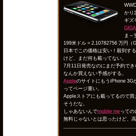
WW
かり
ギズ
GIGA
ま～
199米ドル = 2.10782756 万円
日本でこの価格は安い！殺到す
けど、まだ何も載ってない。
7月11日発売なのにまだ予約で
なんか買えない予感がする。
Apple
のサイトにもうiPhone 3
ってページ重い。
Appleストアにも載ってるの
そうだな。
しゃあないんで
mobile me
っての
無料じゃないとは思ったけど、