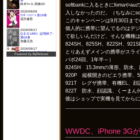
softbankに入るときにfom
入しなかったのだ。（ちなみにsof
このキャンペーンは9月30日ま
個人的に携帯に望んでるのはデ
て欲しいんだけど、そんな機種は
824SH、825SH、822SH、921S
とりあえずメインの携帯がスライ
パボ24回、1年半～）
824SH 15.3mmの薄形、防水
920P 縦横開きのビエラ携帯、
921T レグザ携帯、有機EL、
822T 防水、顔認識、くーまん
後はショップで実機を見てから
WWDC、iPhone 3