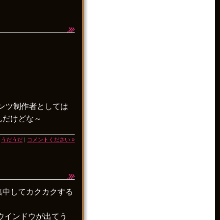
テンツ制作者としては
んだけどな～
|
うだうだ
|
コメントください »
が集中してカクカクする
ウインドウが出てう