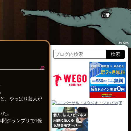
。
。
けど、やっぱり芸人が
いた。
年間グランプリで1億