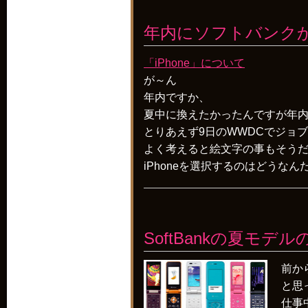
年内にソフトバンクから
「iPhone」について
が～ん
年内ですか、
夏中に換えたかったんですが年
とりあえず9日のWWDCでジョ
よく考えると絵文字の事もそうだ
iPhoneを選択するのはどうな
SoftBankの夏モ
前か
と思
仕事