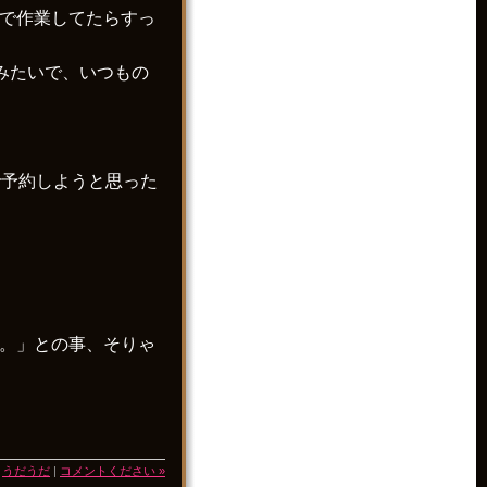
まで作業してたらすっ
みたいで、いつもの
で予約しようと思った
い。」との事、そりゃ
|
うだうだ
|
コメントください »