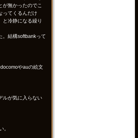
とが無かったのでこ
なってくるんだけ
」と冷静になる繰り
。
構softbankって
comoやauの絵文
モデルが気に入らない
い。