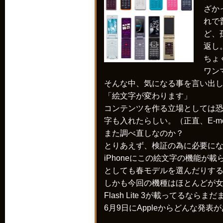
ざか
れで
ど、
返し
ちょ
ワン
そんな中、気になる事を言い出
「絵文字が変わります」
コンテンツを作る立場としては恐
字も入れたらしい。（正直、E-m
また調べ直しなのか？
とりあえず、検証の為に必要に
iPhoneにこの絵文字の機能が
としても春モデルを選んだりす
しかも今回の機種はほとんどが
Flash Lite 3が載ってる
6月9日にAppleからどんな発