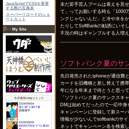
JavaScriptでCSSを変更
未だ若手芸人ブームは衰えを見
する際の互換表
て」ってお願いする時も「100
スーパーリロードのショ
ンクじゃないんだ」と冷や水をかけ
ートカット
たりしてSoftBankの勧誘にい
My Site
不況の時はギャンブルする人増える
ソフトバンク夏のサ
先日発売されたiphoneが通信
カードを旧機種と差し替えて携帯
年になる年末まで待とうと思ってた
「ソフトバンク夏のサンクスキャ
DMは始めてだったので一応中身を
キャンペーンに登録して新スーパー
情報が少ないんでsoftbank
ネットでキャンペーン名を検索