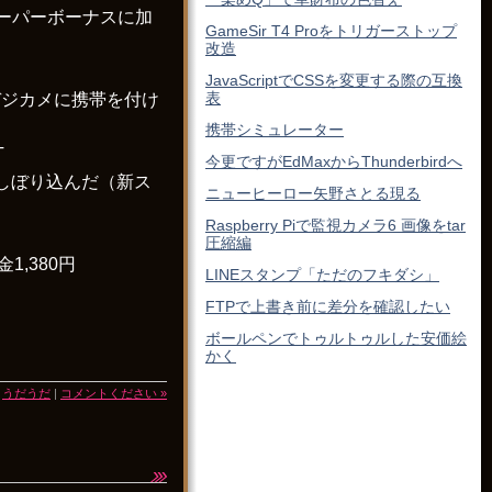
スーパーボーナスに加
GameSir T4 Proをトリガーストップ
改造
JavaScriptでCSSを変更する際の互換
表
デジカメに携帯を付け
携帯シミュレーター
T
今更ですがEdMaxからThunderbirdへ
しぼり込んだ（新ス
ニューヒーロー矢野さとる現る
Raspberry Piで監視カメラ6 画像をtar
圧縮編
,380円
LINEスタンプ「ただのフキダシ」
FTPで上書き前に差分を確認したい
ボールペンでトゥルトゥルした安価絵
かく
|
うだうだ
|
コメントください »