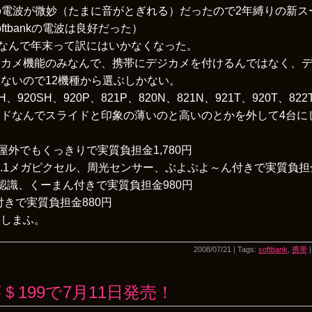
aやauの電波が微妙（たまに音がとぎれる）だったので2年縛りの新
tbankの電波は良好だった）
でなんで年末って訳にはいかなくなった。
ジカメ機能のみなんで、携帯にデジカメを付けるんではなく、
ないので12機種から選ぶしかない。
H、920SH、920P、821P、820N、821N、921T、920T、822
ドなんでスライドと印象の薄いのと高いのとかを外して4台に
、屋外でもくっきりで実質負担金1,780円
5.1メガピクセル、周光センサー、ぷよぷよ～ん付きで実質負担金1
顔認識、くーまん付きで実質負担金980円
付きで実質負担金880円
にしまふ。
2008/07/21 | Tags:
softbank
,
携帯
Gが＄199で7月11日発売！