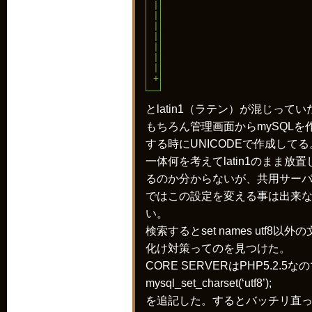
| character_set_connection |
| character_set_database   |
| character_set_filesystem |
| character_set_results    |
| character_set_server     |
| character_set_system     |
| character_sets_dir       |
+--------------------------+
とlatin1（ラテン）が混じってい
もちろん管理画面からmySQLを
する時にUNICODEで作成してる
一体何を考えてlatin1のまま放置
るのか分からないが、共用サー
ではこの設定を変える事は出来
い。
検索するとset names utf8以外
化け対策ってのを見つけた。
CORE SERVERはPHP5.2.5な
mysql_set_charset(‘utf8’);
を追記した。するとバッチリ直