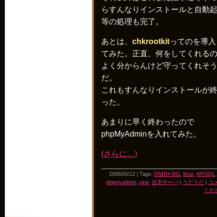
らすんなりインストールと自動
等の処理も完了。
あとは、
chkrootkit
ってのを導入
てみた。正直、何をしてくれる
よく分からんけど守ってくれそ
だ。
これもすんなりインストールが
った。
あまりに早く終わったので
phpMyAdminを入れてみた。
(さらに…)
2008/05/12 | Tags:
DNRH-001
,
linux
,
MYSQL
phpmyadmin
,
vine
,
自宅サーバ
|
うだうだ
|
コ
くださ