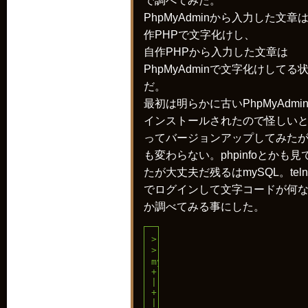
で調べてみた。
PhpMyAdminから入力した文章
作PHPで文字化けし、
自作PHPから入力した文章は
PhpMyAdminで文字化けしてる
だ。
最初は明らかに古いPhpMyAdmi
インストールされたので怪しい
ってバージョンアップしてみた
も変わらない。phpinfoとかも見
たが大丈夫だ残るはmySQL。teln
でログインして文字コードが何
か調べてみる事にした。
> cd /

> mysql -u ユーザー名 -p

mysql> SHOW VARIABLES LIKE 'c
+--------------------------+
| Variable_name            |
+--------------------------+
| character_set_client     |