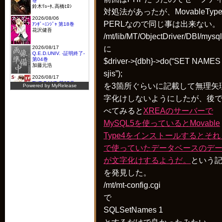
対処法があったが、MovableTyp
PERLなので同じ事は出来ない。
/mt/lib/MT/ObjectDriver/DBI/mysq
に
$driver->{dbh}->do(“SET NAMES
sjis”);
を3箇所ぐらいに記載して無理矢
字化けしないようにしたが、後
べてみると
XREAのサーバーで
MySQL5を使っているとMovable
Type4をインストールするとそれ
で使っていたデータベースのデ
が文字化けするようだ。
という
を発見した。
/mt/mt-config.cgi
で
SQLSetNames 1