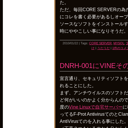
た。
ただ、毎回CORE SERVERの為
にコレを書く必要があるしオー
ソースなソフトをインストール
時にややこしい事になりそうだ
2010/01/22 | Tags:
CORE SERVER
,
MYSQL
,
け
|
うだうだ
|
1件のコメン
DNRH-001にVINEそ
宣言通り、セキュリティソフト
れることにした。
まず、アンチウイルスのソフト
ど何がいいのかよく分からんの
度の
Vine Linuxで自宅サーバー
に
ってるF-Prot AntivirusてのとCla
AntiVirusてのを入れる事にした