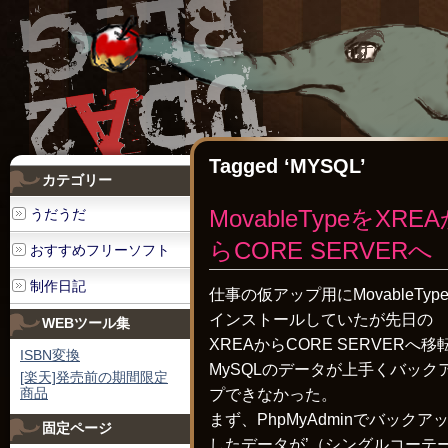
Tagged ‘MYSQL’
カテゴリー
MovableTypeをXRE
うだうだ
らCORE SERVERへ
おすすめフリーソフト
制作日記
仕事の仮アップ用にMovableTyp
インストールしていたが先日の
WEBツール集
XREAからCORE SERVERへ移
ISBN変換
MySQLのデータが上手くバック
[楽天]発売前の期間限定
商品
プできなかった。
まず、PhpMyAdminでバックア
固定ページ
したデータが’（シングルコーテ