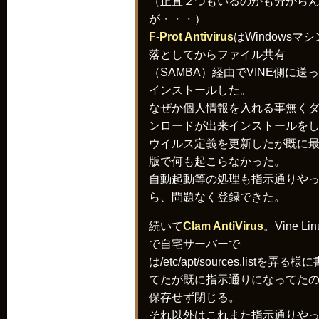
（正直２つもいるのかも分から
が・・・）
F-Prot Antivirus
はWindowsマ
落としてからファイル共有
（SAMBA）経由でVINE側に送
インストールした。
なぜか個人情報を入れる事無く
ンロードが出来インストールを
ウイルス定義を更新したが既に
版で何も起こらなかった。
自動起動等の処理も指示通りや
ら、問題なく登録できた。
続いて
Clam AntiVirus
。Vine Lin
で自宅サーバーで
は/etc/apt/sources.listを弄る様
てたが既に指示通りになってた
保存せず閉じる。
それ以外はこれまた指示通りや