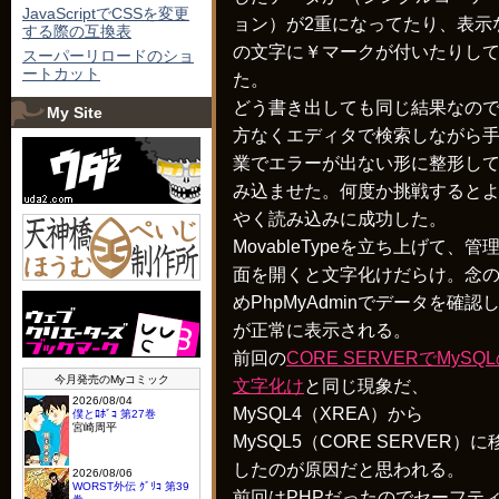
JavaScriptでCSSを変更
ョン）が2重になってたり、表示
する際の互換表
の文字に￥マークが付いたりし
スーパーリロードのショ
ートカット
た。
どう書き出しても同じ結果なの
My Site
方なくエディタで検索しながら
業でエラーが出ない形に整形し
み込ませた。何度か挑戦すると
やく読み込みに成功した。
MovableTypeを立ち上げて、管
面を開くと文字化けだらけ。念
めPhpMyAdminでデータを確認
が正常に表示される。
前回の
CORE SERVERでMySQ
文字化け
と同じ現象だ、
MySQL4（XREA）から
MySQL5（CORE SERVER）に
したのが原因だと思われる。
前回はPHPだったのでセーフテ