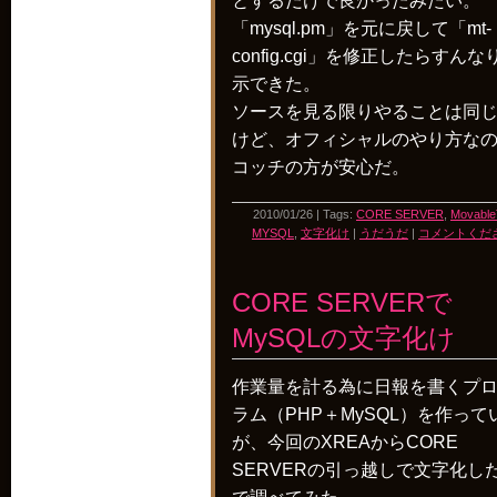
とするだけで良かったみたい。
「mysql.pm」を元に戻して「mt-
config.cgi」を修正したらすんな
示できた。
ソースを見る限りやることは同
けど、オフィシャルのやり方な
コッチの方が安心だ。
2010/01/26 | Tags:
CORE SERVER
,
Movable
MYSQL
,
文字化け
|
うだうだ
|
コメントくださ
CORE SERVERで
MySQLの文字化け
作業量を計る為に日報を書くプ
ラム（PHP＋MySQL）を作って
が、今回のXREAからCORE
SERVERの引っ越しで文字化し