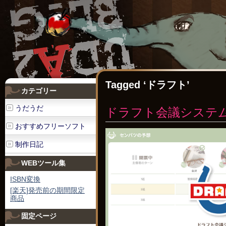
Tagged ‘ドラフト’
カテゴリー
うだうだ
ドラフト会議システム[D
おすすめフリーソフト
制作日記
WEBツール集
ISBN変換
[楽天]発売前の期間限定
商品
固定ページ