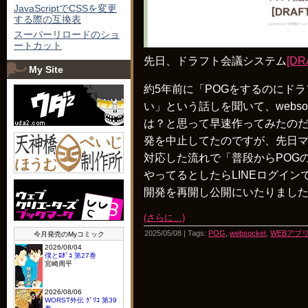
JavaScriptでCSSを変更
する際の互換表
スーパーリロードのショ
ートカット
先日、ドラフト会議システム
[DR
My Site
約5年前に「POGをするのにド
い」という話しを聞いて、webso
は？と思って早速作ってみたの
発を中止してたのですが、先日マ
対応した流れで「普段からPOGの
やってるとしたらLINEログイ
開発を再開し公開にいたりまし
(さらに…)
2025/05/08 | Tags:
POG
,
websocket
,
WEBアプ