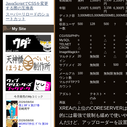
3,150
初期費用
無料
1,000円
2,100円
JavaScriptでCSSを変更
円
する際の互換表
3,156
年額
1,200円
5,000円
6,300円
円
スーパーリロードのショ
3,000MB
15,000MB
200MB
1,000MB
ディスク容
ートカット
量
500
128
500
収容ユーザ
？
My Site
ー数
CGI/SSI/PHP
○
○
○
○
MySQL
○
○
○
△
TELNET
○
○
×
×
CRON
○
×
×
△
ImageMagick
○
○
○
△
20
×
マルチドメ
無制限
△
イン
20
1
500
サブドメイ
無制限
ン
100
メールアカ
無制限
無制限
無制限
ウント数
3
×
×
マルチFTPア
無制限
カウント
×
×
×
アダルト
テキスト
のみ
×
×
再販
△
△
XREAの上位のCORESERVER
的には最強で規制も緩めで使い
んだけど、アップローダーを設