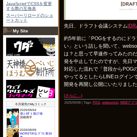
JavaScriptでCSSを変更
する際の互換表
スーパーリロードのショ
ートカット
先日、ドラフト会議システム
[DR
My Site
約5年前に「POGをするのにド
い」という話しを聞いて、webso
は？と思って早速作ってみたの
発を中止してたのですが、先日マ
対応した流れで「普段からPOGの
やってるとしたらLINEログイ
開発を再開し公開にいたりまし
(さらに…)
2025/05/08 | Tags:
POG
,
websocket
,
WEBアプ