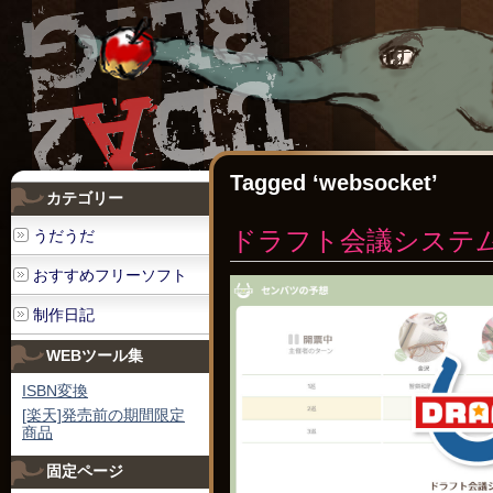
Tagged ‘websocket’
カテゴリー
ドラフト会議システム[D
うだうだ
おすすめフリーソフト
制作日記
WEBツール集
ISBN変換
[楽天]発売前の期間限定
商品
固定ページ