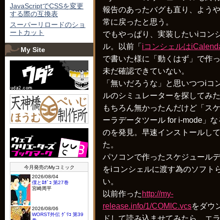
JavaScriptでCSSを変更
報告のあったバグも直り、よう
する際の互換表
常に戻ったと思う。
スーパーリロードのショ
ートカット
でもやっぱり、実装したいiコン
ル。以前「
iコンシェルはiCalend
My Site
で書いた様に「動くはず」で作
未だ確認できていない。
「無いだろうな」と思いつつiコ
ルのシミュレーターを探してみ
もちろん無かったんだけど「ス
ーラデータツール for i-mode」
のを発見。早速インストールし
た。
パソコンで作ったスケジュール
をiコンシェルに渡す為のソフト
い。
以前作った
http://my-
release.info/1/COMIC.vcs
をダウ
ドして読み込ませてみたら、エ