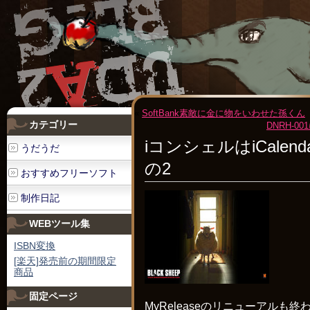
«
SoftBank素敵に金に物をいわせた孫くん
カテゴリー
DNRH-00
iコンシェルはiCalend
うだうだ
の2
おすすめフリーソフト
制作日記
WEBツール集
ISBN変換
[楽天]発売前の期間限定
商品
固定ページ
MyReleaseのリニューアルも終