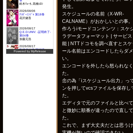
発生。
スケジュールの名前（X-WR-
CALNAME）がおかしいとの事。
作ろうiモードコンテンツ：スケ
ラデータフォーマット | サービ
能 | NTTドコモを調べ直すとス
ール名前はエンコードしたらダ
い。
エンコードを外したら怒られな
た。
念の為「iスケジュール出力」っ
ンを押してvcsファイルを保存し
た。
エディタで元のファイルと比べ
と微妙に順番が違ったので直し
た。
これで、まず大丈夫だとは思う
実機が無いので確認できない。