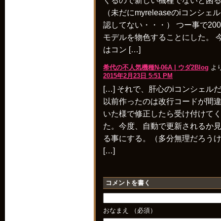
くるので新しい機種でないと困
（未だにmyreleaseのiコンシェ
認してない・・・） つー事で200
モデルを物色することにした。 
はコン […]
希代の不人気機種N-06A | ウダ2Blog
より
2015年2月23日 5:51 PM
[…] それで、肝心のiコンシェル
以前作ったのは改行コードが間
いた様で修正したら受け付けて
た。今度、自動で更新されるか
る事にする。（多分無理だろう
[…]
コメントを書く
おなまえ （必須）