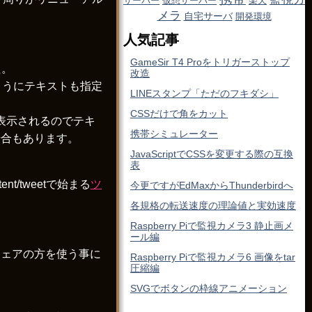
サーバー
仮想サーバー
楽天
メラ
自宅サーバ
開発環境
人気記事
GameSir T4 Proをトリガーストップ
た。
改造
のようにテキストも指定
LINEスタンプ「ただのフキダシ」
CSSだけで角をカット
て表示されるのでテキ
携帯シミュレーター
場合もあります。
JavaScriptでCSSを変更する際の互換
表
nt/tweetで始まる
ツ
今更ですがEdMaxからThunderbirdへ
各規格の転送速度の理論値と実効速度
Raspberry Piで監視カメラ3 静止画メ
ール編
シェアの方を使う事に
Raspberry Piで監視カメラ6 画像をtar
圧縮編
SVGでボタンの枠線アニメーション