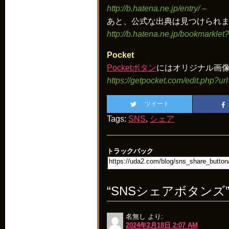
http://b.hatena.ne.jp/entry/～
あと、公式な出典は見つけられま
http://b.hatena.ne.jp/bookmarkle
Pocket
Pocketボタン
にはオリジナル画
https://getpocket.com/edit.php?u
ツイート
Tags:
SNS
,
シェア
トラックバック
“SNSシェアボタンズ
名無し
より:
2024年2月18日 2:07 AM