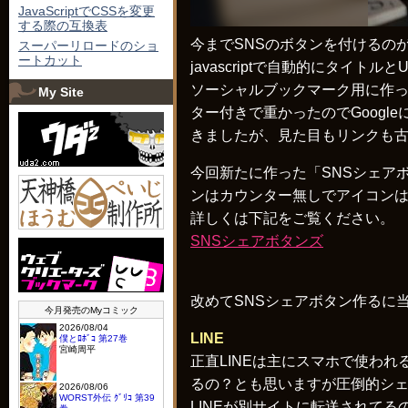
JavaScriptでCSSを変更
する際の互換表
今までSNSのボタンを付けるの
スーパーリロードのショ
ートカット
javascriptで自動的にタ
ソーシャルブックマーク用に作っ
My Site
ター付きで重かったのでGoog
きましたが、見た目もリンクも
今回新たに作った「SNSシェア
ンはカウンター無しでアイコンは
詳しくは下記をご覧ください。
SNSシェアボタンズ
改めてSNSシェアボタン作るに
LINE
正直LINEは主にスマホで使わ
るの？とも思いますが圧倒的シ
LINEが別サイトに転送されてる