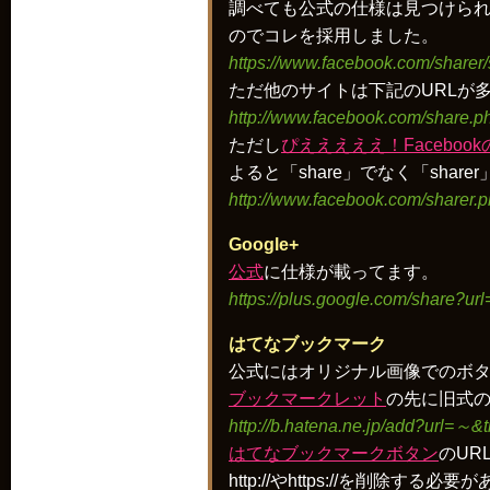
調べても公式の仕様は見つけら
のでコレを採用しました。
https://www.facebook.com/share
ただ他のサイトは下記のURLが
http://www.facebook.com/share.
ただし
ぴえええええ！Faceboo
よると「share」でなく「sha
http://www.facebook.com/sharer
Google+
公式
に仕様が載ってます。
https://plus.google.com/share?ur
はてなブックマーク
公式にはオリジナル画像でのボ
ブックマークレット
の先に旧式の
http://b.hatena.ne.jp/add?url=～&
はてなブックマークボタン
のUR
http://やhttps://を削除す