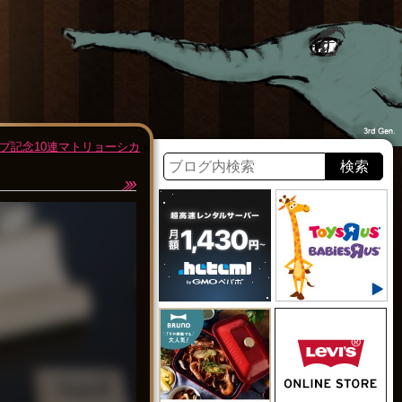
プ記念10連マトリョーシカ
»