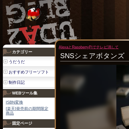
«
AlexaとRaspberryPiでテレビ消して
カテゴリー
SNSシェアボタンズ
うだうだ
おすすめフリーソフト
制作日記
WEBツール集
ISBN変換
[楽天]発売前の期間限定
商品
固定ページ