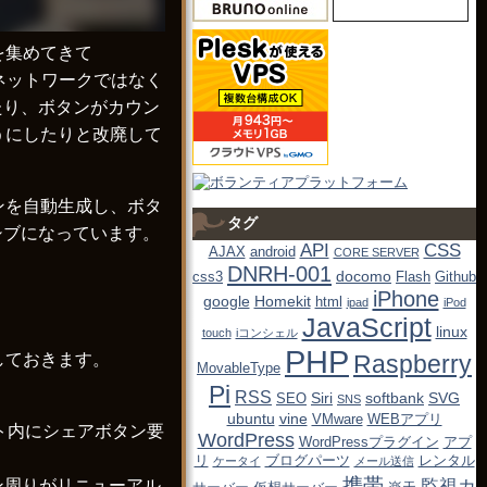
を集めてきて
ルネットワークではなく
たり、ボタンがカウン
うにしたりと改廃して
ンを自動生成し、ボタ
タグ
シブになっています。
API
CSS
AJAX
android
CORE SERVER
DNRH-001
docomo
css3
Flash
Github
iPhone
google
Homekit
html
ipad
iPod
JavaScript
linux
touch
iコンシェル
PHP
Raspberry
しておきます。
MovableType
Pi
RSS
Siri
softbank
SVG
SEO
SNS
ubuntu
vine
VMware
WEBアプリ
ト内にシェアボタン要
WordPress
WordPressプラグイン
アプ
リ
ブログパーツ
レンタル
ケータイ
メール送信
携帯
監視カ
タン周りがリニューアル