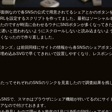
が面倒なので各SNSの公式で用意されてるシェアとかのボタン
イトルとURLを設定するスクリプトを作ってました。最初はソーシャ
たのですが時流に合わせるウチにSNSボタンが多くなってき
leに遅いと思われないようにスクロールしないと読み込まないよ
古くなったので作り直しました。
ボタンズ」は前回同様にサイトの情報から各SNSのシェアボタ
埋め込みSVGで早くてきれいで設置しやすくなり、レスポン
当たってそれぞれのSNSのリンクを見直したので調査結果を残
れるSNSで、スマホはブラウザにシェア機能が付いてるのにサイ
ェアなので付けておきます。
のを発見したので調べると昨年の1月にLINEのSNSシェアボ