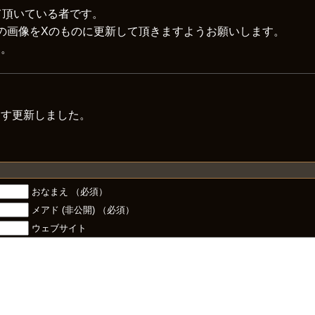
て頂いている者です。
itterの画像をXのものに更新して頂きますようお願いします。
す。
ます更新しました。
おなまえ （必須）
メアド (非公開) （必須）
ウェブサイト