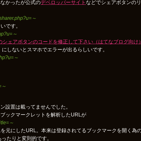
れなかったが公式の
デベロッパーサイト
などでシェアボタンの
r/sharer.php?u=～
多いです。
php?u=～
kのシェアボタンのコードを修正して下さい（はてなブログ向け）！！ 
rer」にしないとスマホでエラーが出るらしいです。
.php?u=～
l=～
タン設置は載ってませんでした。
ブックマークレットを解析したURLが
title=～
Lを元にしたURL。本来は登録されてるブックマークを開く為の
る必要があったりと変則的です。