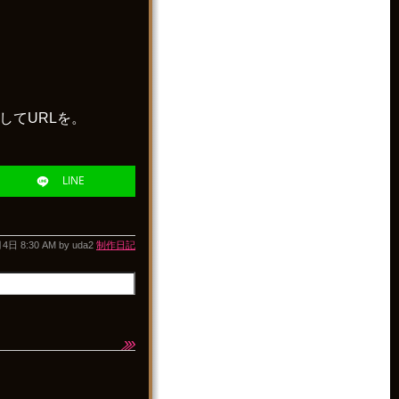
してURLを。
LINE
月4日
8:30 AM by
uda2
制作日記