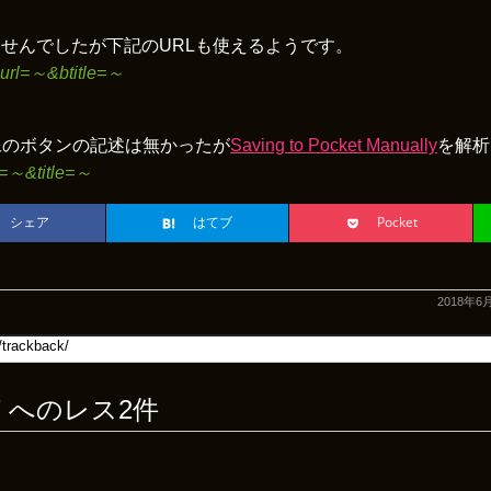
せんでしたが下記のURLも使えるようです。
t?url=～&btitle=～
像のボタンの記述は無かったが
Saving to Pocket Manually
を解析
rl=～&title=～
シェア
はてブ
Pocket
2018年6
” へのレス2件