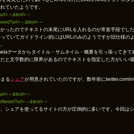
されていたようです。
re?url=～&text=～
nt/tweet?url=～&text=～
かったのでテキストの末尾にURLを入れるのが常套手段でし
様になっていてガイドライン的にはURLのみのようですが旧仕様
た。
がmetaデータからタイトル・サムネイル・概要を引っ張ってき
ホだと文字数的に限界があるのでテキストを指定した方がいい
で始まる
シェア
が用意されていたのですが、数年前にtwitter.com/inte
re?url=～&text=～
tent/tweet?url=～&text=～
が、シェアを使ってるサイトの方が圧倒的に多いです。今回は