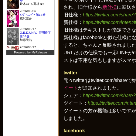
され、旧仕様から
新仕様
に転送
旧仕様：
https://twitter.com/sha
新仕様：
https://twitter.com/inte
旧仕様はテキストしか指定できな
新仕様はfacebookと似た仕
すると、ちゃんと反映されまし
URLだけの仕様でも一応LINE
ストは不用な気もしますがスマ
twitter
元々twitterはtwitter.com/share
イート
が追加されました。
シェア：
https://twitter.com/sha
ツイート：
https://twitter.com/in
ツイートの方が機能は多いです
しました。
facebook