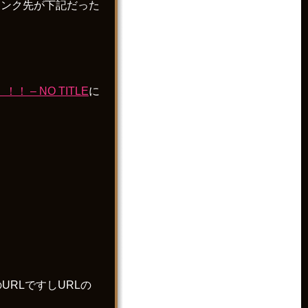
リンク先が下記だった
– NO TITLE
に
URLですしURLの