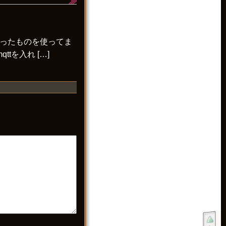
kitで作ったものを使ってま
ttを入れ […]