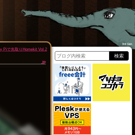
ry Piで先取りHomekit Vol.2
»