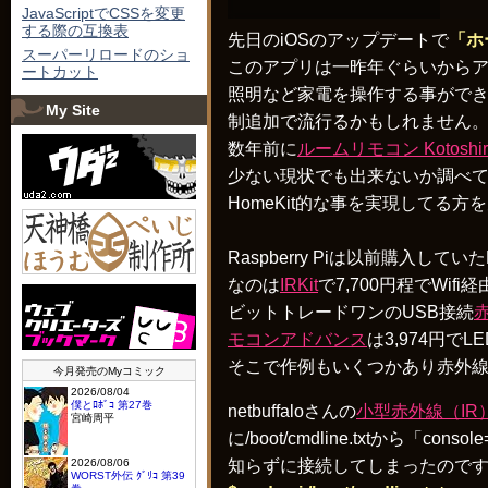
JavaScriptでCSSを変更
する際の互換表
先日のiOSのアップデートで
「ホ
スーパーリロードのショ
このアプリは一昨年ぐらいからアッ
ートカット
照明など家電を操作する事がで
My Site
制追加で流行るかもしれません。（
数年前に
ルームリモコン Kotoshir
少ない現状でも出来ないか調べてみると
HomeKit的な事を実現してる
Raspberry Piは以前購入してい
なのは
IRKit
で7,700円程でW
ビットトレードワンのUSB接続
モコンアドバンス
は3,974円で
そこで作例もいくつかあり赤外線
netbuffaloさんの
小型赤外線（IR）
に/boot/cmdline.txtから「co
知らずに接続してしまったので