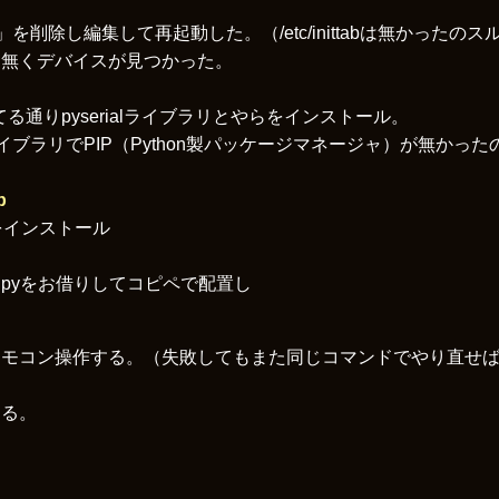
15200」を削除し編集して再起動した。（/etc/inittabは無かったの
題無くデバイスが見つかった。
かれてる通りpyserialライブラリとやらをインストール。
onのライブラリでPIP（Python製パッケージマネージャ）が無かっ
p
リをインストール
irm.pyをお借りしてコピペで配置し
モコン操作する。（失敗してもまた同じコマンドでやり直せば
する。