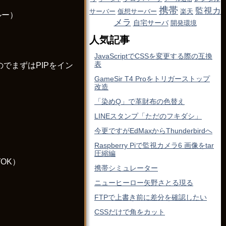
携帯
監視カ
サーバー
仮想サーバー
楽天
スルー）
メラ
自宅サーバ
開発環境
人気記事
JavaScriptでCSSを変更する際の互換
表
たのでまずはPIPをイン
GameSir T4 Proをトリガーストップ
改造
「染めQ」で革財布の色替え
LINEスタンプ「ただのフキダシ」
今更ですがEdMaxからThunderbirdへ
Raspberry Piで監視カメラ6 画像をtar
圧縮編
OK）
携帯シミュレーター
ニューヒーロー矢野さとる現る
FTPで上書き前に差分を確認したい
CSSだけで角をカット