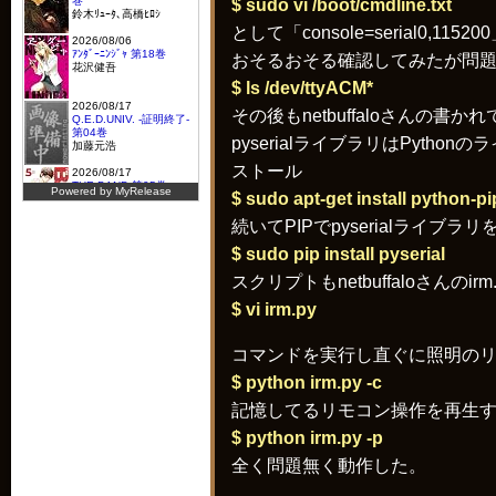
$ sudo vi /boot/cmdline.txt
として「console=serial0,1
おそるおそる確認してみたが問
$ ls /dev/ttyACM*
その後もnetbuffaloさんの書
pyserialライブラリはPyth
ストール
$ sudo apt-get install python-pi
続いてPIPでpyserialライブラ
$ sudo pip install pyserial
スクリプトもnetbuffaloさんの
$ vi irm.py
コマンドを実行し直ぐに照明のリ
$ python irm.py -c
記憶してるリモコン操作を再生
$ python irm.py -p
全く問題無く動作した。