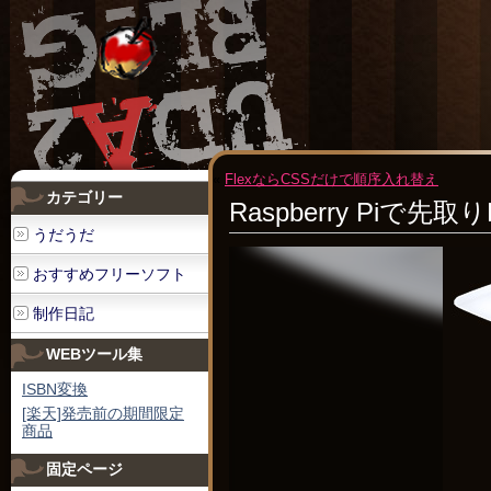
«
FlexならCSSだけで順序入れ替え
カテゴリー
Raspberry Piで先取りHo
うだうだ
おすすめフリーソフト
制作日記
WEBツール集
ISBN変換
[楽天]発売前の期間限定
商品
固定ページ