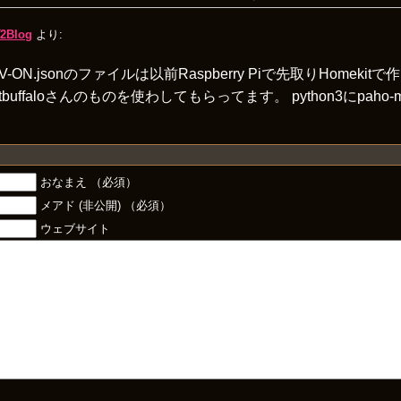
2Blog
より:
C303V-ON.jsonのファイルは以前Raspberry Piで先取りHome
uffaloさんのものを使わしてもらってます。 python3にpaho-mq
おなまえ （必須）
メアド (非公開) （必須）
ウェブサイト