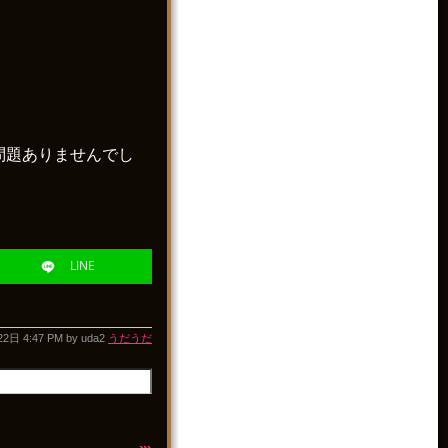
も問題ありませんでし
LINE
22日
4:47 PM by
uda2
うだうだ