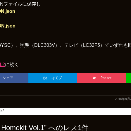
ONファイルに保存し
ON.json
ON.json
。
YSC）、照明（DLC303V）、テレビ（LC32F5）でいずれ
.2
に続く
シェア
はてブ
Pocket
2016年9月
りHomekit Vol.1” へのレス1件