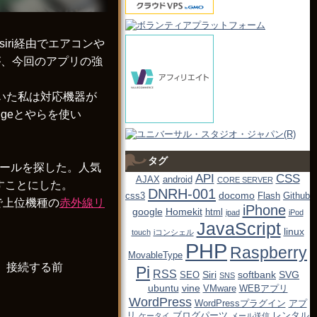
iri経由でエアコンや
が、今回のアプリの強
いた私は対応機器が
dgeとやらを使い
タグ
線モジュールを探した。人気
API
CSS
AJAX
android
CORE SERVER
探すことにした。
DNRH-001
docomo
css3
Flash
Github
で上位機種の
赤外線リ
iPhone
google
Homekit
html
ipad
iPod
JavaScript
linux
touch
iコンシェル
PHP
Raspberry
MovableType
、接続する前
Pi
RSS
Siri
softbank
SVG
SEO
SNS
ubuntu
vine
VMware
WEBアプリ
WordPress
WordPressプラグイン
アプ
リ
ブログパーツ
レンタル
ケータイ
メール送信