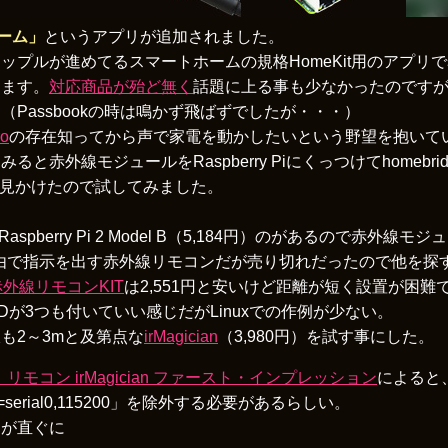
ーム」
というアプリが追加されました。
プルが進めてるスマートホームの規格HomeKit用のアプリでs
きます。
対応商品が殆ど無く
話題に上る事も少なかったのです
Passbookの時は鳴かず飛ばずでしたが・・・）
o
の存在知ってから声で家電を動かしたいという野望を抱いて
赤外線モジュールをRaspberry Piにくっつけてhomebri
方を見かけたので試してみました。
たRaspberry Pi 2 Model B（5,184円）のがあるので赤外
ifi経由で指示を出す赤外線リモコンだが売り切れだったので他を
赤外線リモコンKIT
は2,551円と安いけど距離が短く設置が困難
LEDが3つも付いていい感じだがLinuxでの作例が少ない。
も2～3mと及第点な
irMagician
（3,980円）を試す事にした。
リモコン irMagician ファースト・インプレッション
によると
nsole=serial0,115200」を除外する必要があるらしい。
すが直ぐに