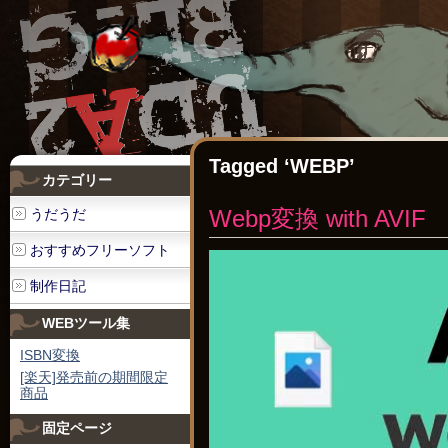
Tagged ‘WEBP’
カテゴリー
Webp変換 with AVIF
うだうだ
おすすめフリーソフト
制作日記
WEBツール集
ISBN変換
[楽天]発売前の期間限定
商品
固定ページ