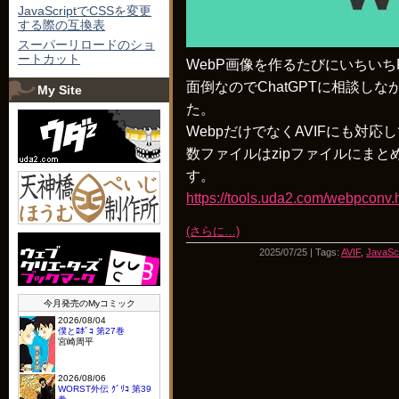
JavaScriptでCSSを変更
する際の互換表
スーパーリロードのショ
ートカット
WebP画像を作るたびにいちいちP
面倒なのでChatGPTに相談し
My Site
た。
WebpだけでなくAVIFにも対
数ファイルはzipファイルにま
す。
https://tools.uda2.com/webpconv.
(さらに…)
2025/07/25 | Tags:
AVIF
,
JavaScr