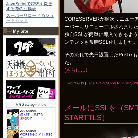
JavaScriptでCSSを変更
する際の互換表
スーパーリロードのショ
CORESERVERが順次リニュ
ートカット
ーバーもリニューアルされまし
My Site
独自SSLが簡単に導入できるように
ンテンツも常時SSL化しました。
その流れで先日設置したPush7
た。
(さらに…)
2017/09/19 | Tags:
CORESERVER
,
Push7
,
SS
メールにSSLを（SM
STARTTLS）