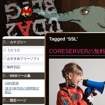
Tagged ‘SSL’
カテゴリー
CORESERVERの無料
うだうだ
おすすめフリーソフト
制作日記
WEBツール集
ISBN変換
[楽天]発売前の期間限定
商品
固定ページ