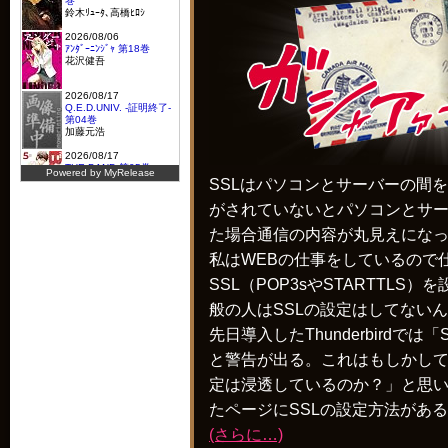
SSLはパソコンとサーバーの間を
がされていないとパソコンとサ
た場合通信の内容が丸見えにな
私はWEBの仕事をしているので
SSL（POP3sやSTARTTLS
般の人はSSLの設定はしてない
先日導入したThunderbirdで
と警告が出る。これはもしかして
定は浸透しているのか？」と思
たページにSSLの設定方法があ
(さらに…)