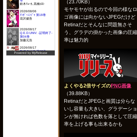
（23.70KB）
モヤモヤが出るので今回の様な
ゴ画像には向かないJPEGだけど
Retinaだとそんなに問題無さそ
う、グラデの掛かった画像の圧
率は魅力的
よくやる2倍サイズの
PNG画像
（39.88KB）
RetinaだとJPEGと画質は分らな
いし容量も大きい、グラデーシ
ンが無ければ色数を落として圧
率を上げる事も出来るかも