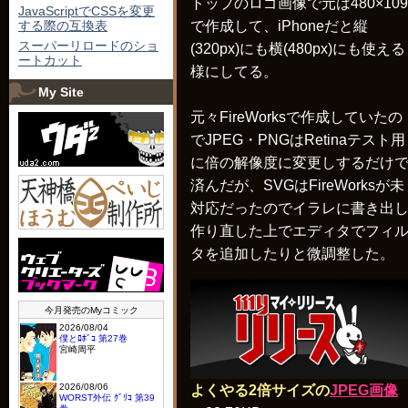
トップのロゴ画像で元は480×109
JavaScriptでCSSを変更
する際の互換表
で作成して、iPhoneだと縦
スーパーリロードのショ
(320px)にも横(480px)にも使える
ートカット
様にしてる。
My Site
元々FireWorksで作成していたの
でJPEG・PNGはRetinaテスト用
に倍の解像度に変更しするだけ
済んだが、SVGはFireWorksが未
対応だったのでイラレに書き出
作り直した上でエディタでフィ
タを追加したりと微調整した。
よくやる2倍サイズの
JPEG画像