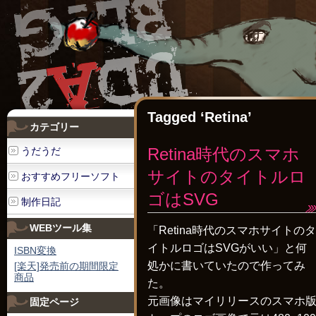
Tagged ‘Retina’
カテゴリー
Retina時代のスマホ
うだうだ
サイトのタイトルロ
おすすめフリーソフト
ゴはSVG
制作日記
WEBツール集
「Retina時代のスマホサイトのタ
イトルロゴはSVGがいい」と何
ISBN変換
処かに書いていたので作ってみ
[楽天]発売前の期間限定
商品
た。
元画像はマイリリースのスマホ
固定ページ