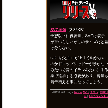
SVG画像
（8.85KB）
予想以上に低容量、SVGは表示
が重いらしいがこのサイズだと
は分らない。
safariだとfilterが上手く動かない
のかドロップシャドーが効かな
みたいで昔のイラレみたいに手
業で追加する必要があり、容量
若干増える事になってしまう。
2012/08/20 | Tags:
Retina
,
SVG
,
スマホ
|
制作
記
|
1件のコメント 