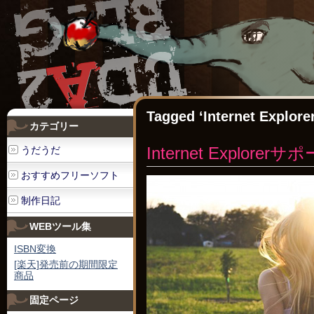
Tagged ‘Internet Explore
カテゴリー
Internet Explorerサ
うだうだ
おすすめフリーソフト
制作日記
WEBツール集
ISBN変換
[楽天]発売前の期間限定
商品
固定ページ