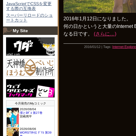
JavaScriptでCSSを変更
する際の互換表
スーパーリロードのショ
2016年1月12日になりました。
ートカット
何の日かというと大量のInternet 
My Site
なる日です。
(さらに…)
2016/01/12 | Tags:
Internet Explore