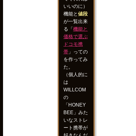
いいのに）
機能と
値段
が一覧出来
る「
機能と
価格で選ぶ
ドコモ携
帯
」っての
を作ってみ
た。
（個人的に
は
WILLCOM
の
「HONEY
BEE」みた
いなストレ
ート携帯が
好きなんだ