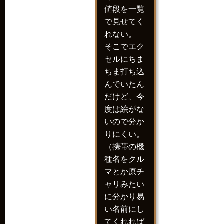
値段を一覧
で見せてく
れない。
そこでエク
セルにちま
ちま打ち込
んでいたん
だけど、今
度は絵がな
いので分か
りにくい。
（携帯の機
種名をクル
マとか原チ
ャリみたい
に分かり易
い名前にし
てくれれば