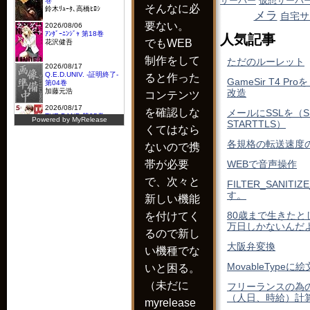
サーバー
仮想サーバ
そんなに必
メラ
自宅サ
要ない。
人気記事
でもWEB
制作をして
ただのルーレット
ると作った
GameSir T4 P
改造
コンテンツ
を確認しな
メールにSSLを（S
STARTTLS）
くてはなら
各規格の転送速度
ないので携
WEBで音声操作
帯が必要
で、次々と
FILTER_SANITI
す。
新しい機能
80歳まで生きたと
を付けてく
万日しかないんだ
るので新し
大阪弁変換
い機種でな
MovableTypeに
いと困る。
（未だに
フリーランスの為
（人日、時給）計
myrelease