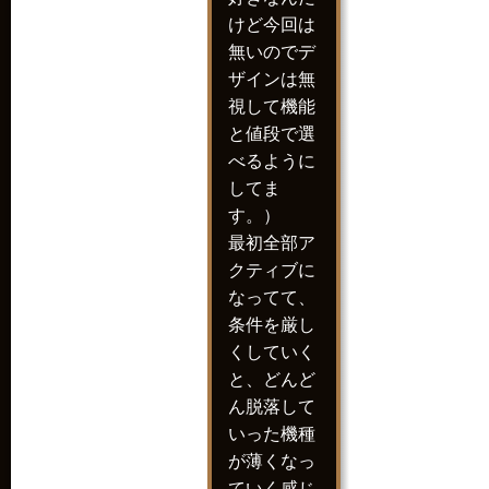
けど今回は
無いのでデ
ザインは無
視して機能
と値段で選
べるように
してま
す。）
最初全部ア
クティブに
なってて、
条件を厳し
くしていく
と、どんど
ん脱落して
いった機種
が薄くなっ
ていく感じ