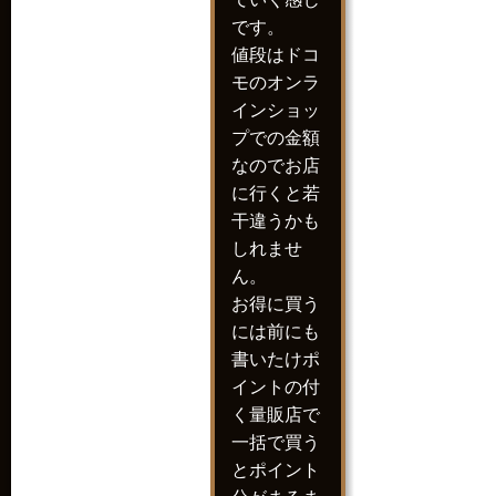
です。
値段はドコ
モのオンラ
インショッ
プでの金額
なのでお店
に行くと若
干違うかも
しれませ
ん。
お得に買う
には前にも
書いたけポ
イントの付
く量販店で
一括で買う
とポイント