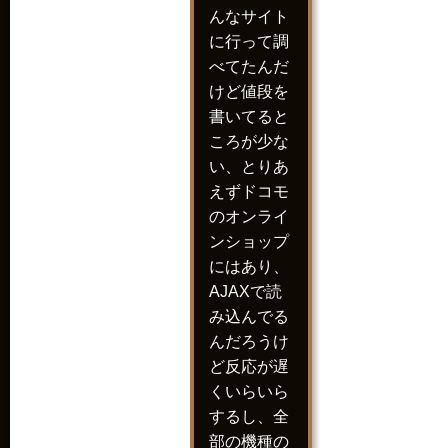
んなサイト
に行って調
べてたんだ
けど値段を
書いてると
ころが少な
い、とりあ
えずドコモ
のオンライ
ンショップ
にはあり、
AJAXで読
み込んでる
んだろうけ
ど反応が遅
くいらいら
するし、全
部の機種の