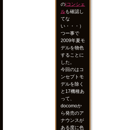
の
iコンシェ
ル
も確認し
てな
い・・・）
つー事で
2009年夏モ
デルを物色
することに
した。
今回のはコ
ンセプトモ
デルを除く
と17機種あ
って、
docomoか
ら発売のア
ナウンスが
ある度に色