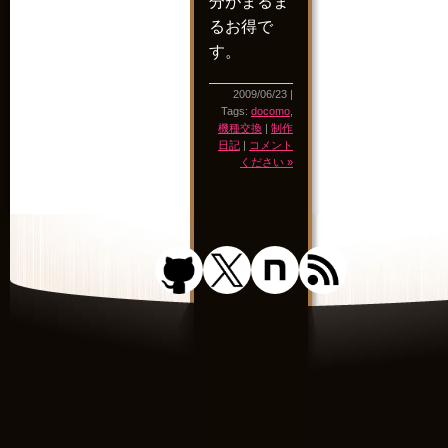
分がまるま
るお得で
す。
2009/06/23 |
Tags:
docomo
,
機種交換
|
制作
日記
|
コメント
ください »