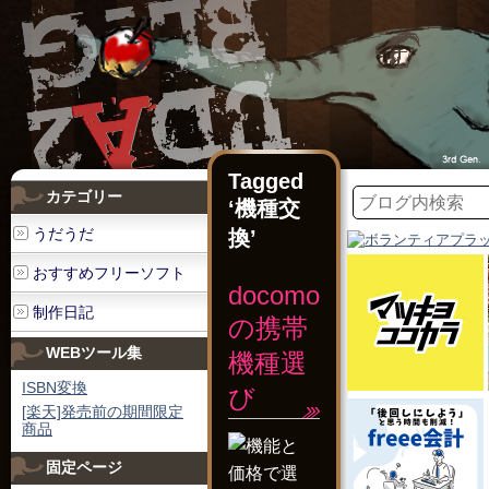
Tagged
カテゴリー
‘機種交
うだうだ
換’
おすすめフリーソフト
docomo
制作日記
の携帯
WEBツール集
機種選
ISBN変換
び
[楽天]発売前の期間限定
商品
固定ページ