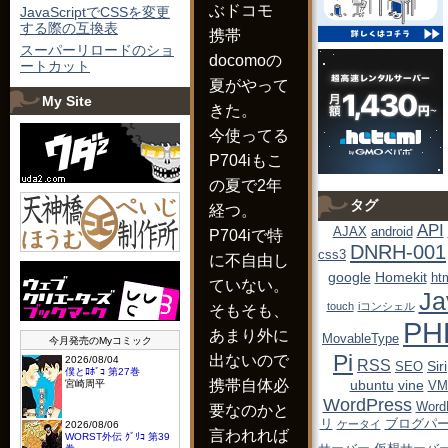
JavaScriptでCSSを変更
する際の互換表
スーパーリロードのショ
docomoの
ートカット
夏がやって
My Site
きた。
今使ってる
P704iもこ
の夏で2年
タグ
経つ。
API
AJAX
android
P704iで特
DNRH-001
css3
に不自由し
google
Homekit
ht
ていない。
Ja
touch
iコンシェル
そもそも、
PH
あまり外に
MovableType
Pi
出ないので
RSS
Siri
SEO
ubuntu
vine
携帯自体必
VM
WordPress
Wor
要なのかと
リ
ブログパ
ケータイ
言われれば