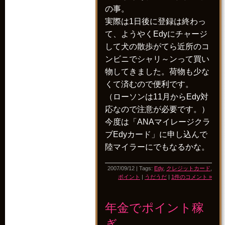
の事。
実際は1日後に登録は終わっ
て、ようやくEdyにチャージ
して犬の散歩がてら近所のコ
ンビニでシャリ～ンって買い
物してきました。荷物も少な
くて済むので便利です。
（ローソンは11月からEdy対
応なので注意が必要です。）
今度は「ANAマイレージクラ
ブEdyカード」に申し込んで
陸マイラーにでもなるかな。
2007/09/12 | Tags:
Edy
,
クレジットカード
,
ポイント
|
うだうだ
|
1件のコメント »
年金でポイント稼
ぎ