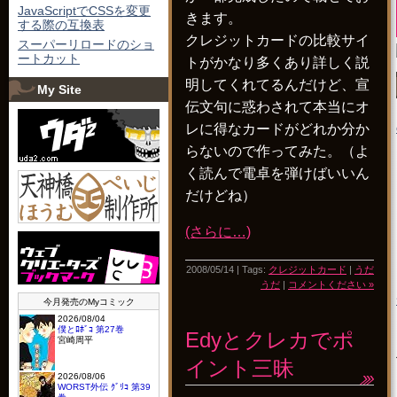
JavaScriptでCSSを変更
きます。
する際の互換表
クレジットカードの比較サイ
スーパーリロードのショ
ートカット
トがかなり多くあり詳しく説
明してくれてるんだけど、宣
My Site
伝文句に惑わされて本当にオ
レに得なカードがどれか分か
らないので作ってみた。（よ
く読んで電卓を弾けばいいん
だけどね）
(さらに…)
2008/05/14 | Tags:
クレジットカード
|
うだ
うだ
|
コメントください »
Edyとクレカでポ
イント三昧