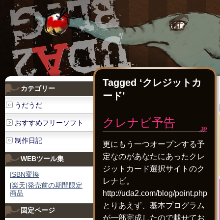
Tagged ‘クレジットカ
カテゴリー
ード’
うだうだ
クレナビ予告
おすすめフリーソフト
制作日記
更にもう一つオープンする予
定なのがあなたにあったクレ
WEBツール集
ジットカード選択サイトのク
ISBN変換
レナビ。
[楽天]発売前の期間限定
商品
http://uda2.com/blog/point.php
とりあえず、基本プログラム
固定ページ
が一部完成したので載せてお