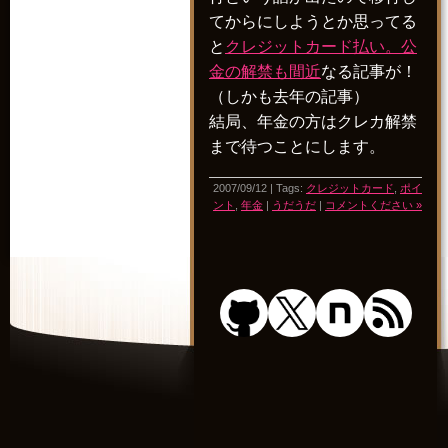
てからにしようとか思ってる
と
クレジットカード払い。公
金の解禁も間近
なる記事が！
（しかも去年の記事）
結局、年金の方はクレカ解禁
まで待つことにします。
2007/09/12 | Tags:
クレジットカード
,
ポイ
ント
,
年金
|
うだうだ
|
コメントください »